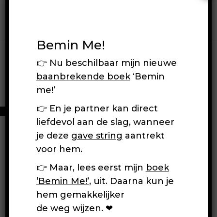
Bemin Me!
👉 Nu beschilbaar mijn nieuwe
Event Organizer
baanbrekende boek
‘Bemin
me!’
[event_organizers]
👉 En je partner kan direct
liefdevol aan de slag, wanneer
je deze
gave string
aantrekt
voor hem.
👉 Maar, lees eerst mijn
boek
‘Bemin Me!’
, uit. Daarna kun je
hem gemakkelijker
de weg wijzen. ❤