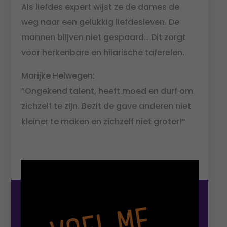
Als liefdes expert wijst ze de dames de
weg naar een gelukkig liefdesleven. De
mannen blijven niet gespaard… Dit zorgt
voor herkenbare en hilarische taferelen.
Marijke Helwegen:
”Ongekend talent, heeft moed en durf om
zichzelf te zijn. Bezit de gave anderen niet
kleiner te maken en zichzelf niet groter!”