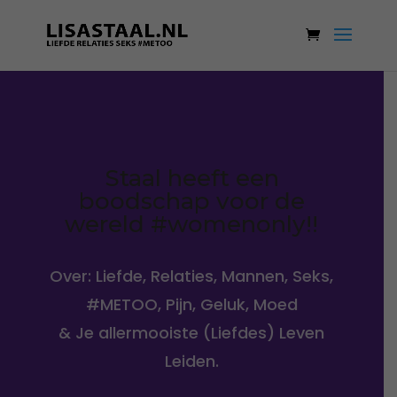
Staal heeft een
boodschap voor de
wereld #womenonly!!
Over: Liefde, Relaties, Mannen, Seks,
#METOO, Pijn, Geluk, Moed
& Je allermooiste (Liefdes) Leven
Leiden.