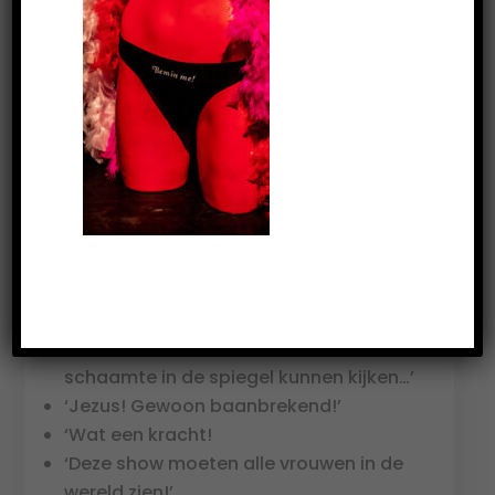
Schaamteloos
Open!
Daverende recensies:
‘Staal heeft het lef en de ballen!’
‘Dat ik dit op mijn 60ste nog moet leren…’
‘Had ik deze voorstelling maar gezien
toen ik 16 was, dan had ik zonder
schaamte in de spiegel kunnen kijken…’
‘Jezus! Gewoon baanbrekend!’
‘Wat een kracht!
‘Deze show moeten alle vrouwen in de
wereld zien!’