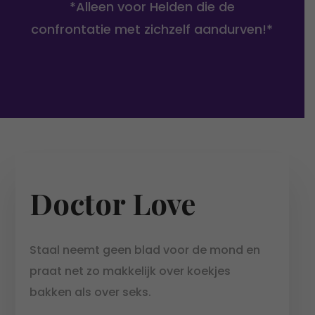
*Alleen voor Helden die de
confrontatie met zichzelf aandurven!*
Doctor Love
Staal neemt geen blad voor de mond en
praat net zo makkelijk over koekjes
bakken als over seks.