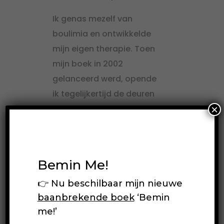
Ik genas mezelf van
boulimia en ontwikkelde
mijn eigen therapie. Toen
mijn boek in 2002
gelanceerd werd, opende
ik tegelijkertijd de deuren
×
van mijn praktijk. De pijn en
het verdriet uit mijn
verleden bleek opeens
nuttig te zijn. Ik werd een
Bemin Me!
voorbeeld voor anderen!’
👉 Nu beschilbaar mijn nieuwe
baanbrekende boek
‘Bemin
me!’