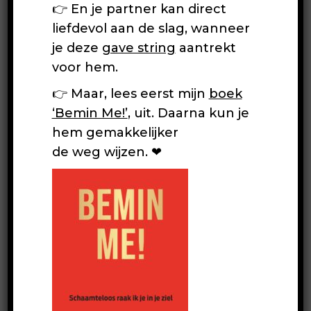
👉 En je partner kan direct
liefdevol aan de slag, wanneer
je deze
gave string
aantrekt
voor hem.
Showbizz
👉 Maar, lees eerst mijn
boek
‘Bemin Me!’
, uit. Daarna kun je
hem gemakkelijker
de weg wijzen. ❤
In de periode 1994/1998
presenteerde Lisa het TV
programma ‘In bed met Lisa’. De
talkshow
trok 500.000 kijkers.
Henny Huisman kroop ook bij Lisa
in bed, want hij vond haar een
groot talent.
Het werd een hilarisch
interview, wat uiteindelijk eindigde