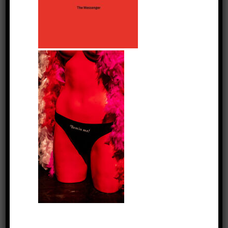
in een mediarel.
1999 kreeg ze een affaire met de
wereldberoemde acteur Joaquim
de Almeida (Fast & the Furious,
Desperado) en werd ze bevriend
met prinses Theresa, familie van
prins Albert van Monaco, zie foto.
Lisa werd in 2000 de muze van
kunstenaar Corneille en verbleef
vaak in Parijs.