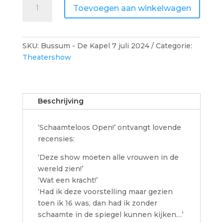
Toevoegen aan winkelwagen
Open!
-
Bussum
-
SKU:
Bussum - De Kapel 7 juli 2024
Categorie:
De
Theatershow
Kapel
aantal
Beschrijving
‘Schaamteloos Open!’ ontvangt lovende
recensies:
‘Deze show moeten alle vrouwen in de
wereld zien!’
‘Wat een kracht!’
‘Had ik deze voorstelling maar gezien
toen ik 16 was, dan had ik zonder
schaamte in de spiegel kunnen kijken…’