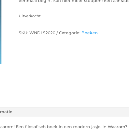
éénmaal begint kan niet meer stoppen! Een aanrade
Uitverkocht
SKU:
WNDLS2020
Categorie:
Boeken
rmatie
om! Een filosofisch boek in een modern jasje. In Waarom? 