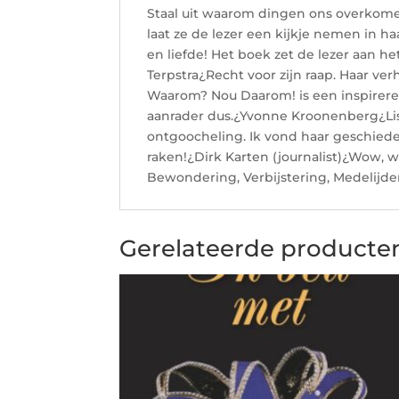
Staal uit waarom dingen ons overkomen.
laat ze de lezer een kijkje nemen in ha
en liefde! Het boek zet de lezer aan 
Terpstra¿Recht voor zijn raap. Haar verh
Waarom? Nou Daarom! is een inspireren
aanrader dus.¿Yvonne Kroonenberg¿Lisa
ontgoocheling. Ik vond haar geschiede
raken!¿Dirk Karten (journalist)¿Wow, w
Bewondering, Verbijstering, Medelijde
Gerelateerde producte