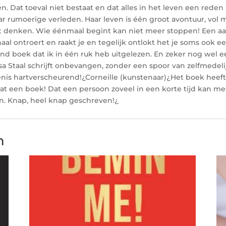
 Dat toeval niet bestaat en dat alles in het leven een reden h
ar rumoerige verleden. Haar leven is één groot avontuur, vol m
het denken. Wie éénmaal begint kan niet meer stoppen! Een aa
aal ontroert en raakt je en tegelijk ontlokt het je soms ook ee
d boek dat ik in één ruk heb uitgelezen. En zeker nog wel e
 Staal schrijft onbevangen, zonder een spoor van zelfmedeli
nis hartverscheurend!¿Corneille (kunstenaar)¿Het boek heeft
at een boek! Dat een persoon zoveel in een korte tijd kan me
n. Knap, heel knap geschreven!¿
n