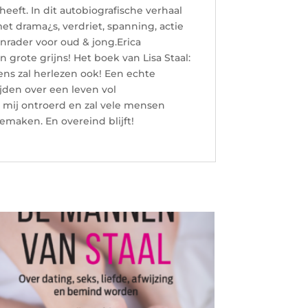
eeft. In dit autobiografische verhaal
et drama¿s, verdriet, spanning, actie
nrader voor oud & jong.Erica
n grote grijns! Het boek van Lisa Staal:
ens zal herlezen ook! Een echte
jden over een leven vol
 mij ontroerd en zal vele mensen
emaken. En overeind blijft!