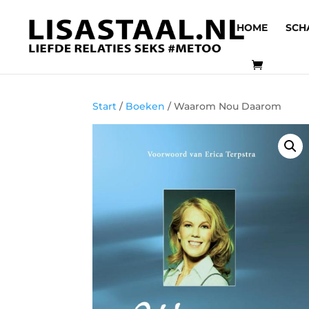
HOME
SCH
Start
/
Boeken
/ Waarom Nou Daarom