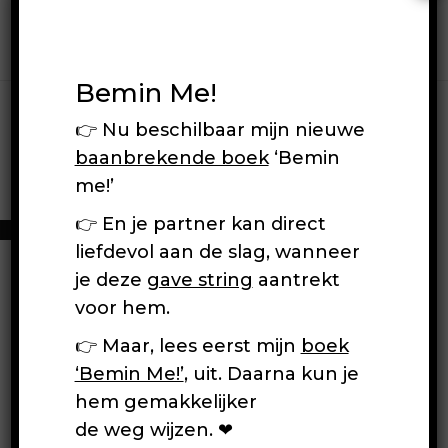
Bemin Me!
👉 Nu beschilbaar mijn nieuwe
Reset Password
baanbrekende boek
‘Bemin
me!’
[wp_event_reset_password]
👉 En je partner kan direct
liefdevol aan de slag, wanneer
je deze
gave string
aantrekt
voor hem.
👉 Maar, lees eerst mijn
boek
‘Bemin Me!’
, uit. Daarna kun je
hem gemakkelijker
de weg wijzen. ❤