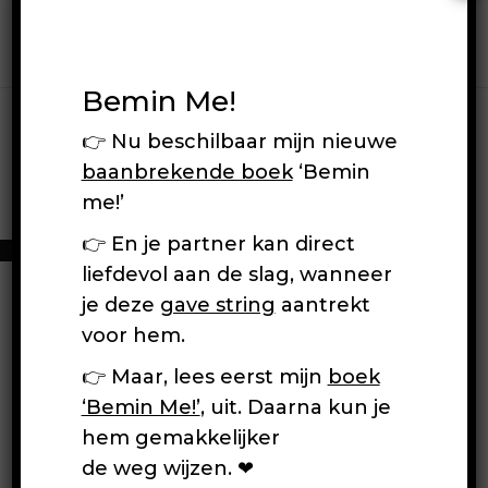
Bemin Me!
👉 Nu beschilbaar mijn nieuwe
User Register
baanbrekende boek
‘Bemin
me!’
[wp_event_register]
👉 En je partner kan direct
liefdevol aan de slag, wanneer
je deze
gave string
aantrekt
voor hem.
👉 Maar, lees eerst mijn
boek
‘Bemin Me!’
, uit. Daarna kun je
hem gemakkelijker
de weg wijzen. ❤