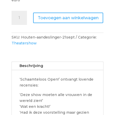
Schaamteloos
Toevoegen aan winkelwagen
Open!
-
Houten
–
SKU:
Houten-aandeslinger-21sept
Categorie:
Theater
Theatershow
aan
de
Slinger
Beschrijving
aantal
‘Schaamteloos Open!’ ontvangt lovende
recensies:
‘Deze show moeten alle vrouwen in de
wereld zien!’
‘Wat een kracht!’
‘Had ik deze voorstelling maar gezien